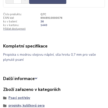
Číslo produktu:
Q7C
EAN kód:
6948910000076
ks v balení:
36
ks v kartonu:
1440
Hlídat dostupnost
Kompletní specifikace
Propiska s modrou olejovu náplní, síla hrotu 0,7 mm pro vaše
plynulé psaní
Další informace
Zboží zařazeno v kategoriích
Psací potřeby
propisky, kuličková pera