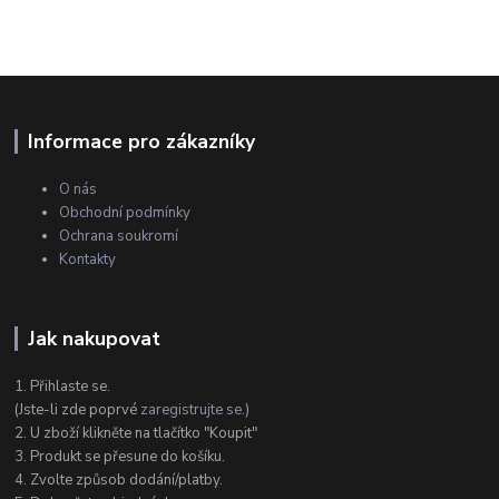
Informace pro zákazníky
O nás
Obchodní podmínky
Ochrana soukromí
Kontakty
Jak nakupovat
1. Přihlaste se.
(Jste-li zde poprvé
zaregistrujte se
.)
2. U zboží klikněte na tlačítko "Koupit"
3. Produkt se přesune do košíku.
4. Zvolte způsob dodání/platby.