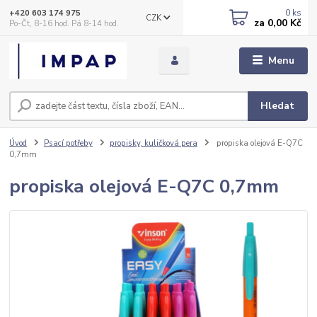
0
ks
+420 603 174 975
CZK
za
0,00 Kč
Po-Čt, 8-16 hod. Pá 8-14 hod.
Menu
Hledat
Úvod
Psací potřeby
propisky, kuličková pera
propiska olejová E-Q7C
0,7mm
propiska olejová E-Q7C 0,7mm