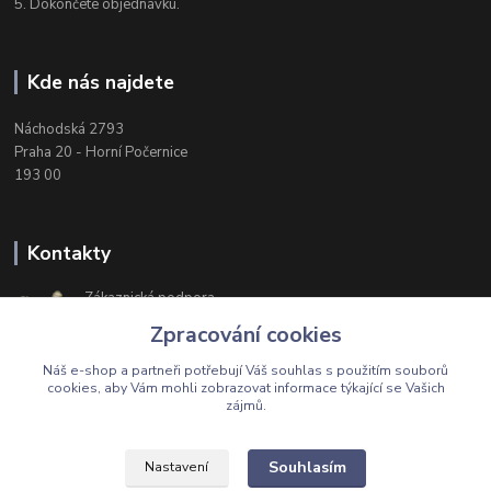
5. Dokončete objednávku.
Kde nás najdete
Náchodská 2793
Praha 20 - Horní Počernice
193 00
Kontakty
Zákaznická podpora
+420 603 174 975
Zpracování cookies
Po-Čt, 8-16 hod. Pá 8-14 hod.
Náš e-shop a partneři potřebují Váš
souhlas
s použitím souborů
cookies, aby Vám mohli zobrazovat informace týkající se Vašich
zájmů.
Upravit sběr cookies.
Souhlasím
Nastavení