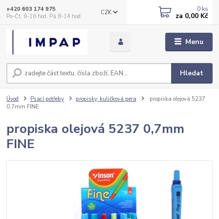
0
ks
+420 603 174 975
CZK
za
0,00 Kč
Po-Čt, 8-16 hod. Pá 8-14 hod.
Menu
Hledat
Úvod
Psací potřeby
propisky, kuličková pera
propiska olejová 5237
0,7mm FINE
propiska olejová 5237 0,7mm
FINE