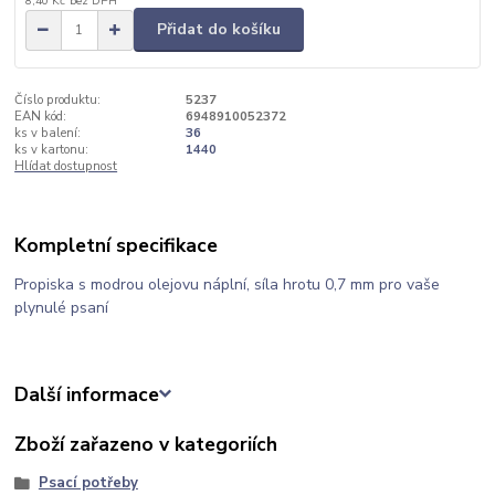
8,40 Kč
bez DPH
Přidat do košíku
Číslo produktu:
5237
EAN kód:
6948910052372
ks v balení:
36
ks v kartonu:
1440
Hlídat dostupnost
Kompletní specifikace
Propiska s modrou olejovu náplní, síla hrotu 0,7 mm pro vaše
plynulé psaní
Další informace
Zboží zařazeno v kategoriích
Psací potřeby