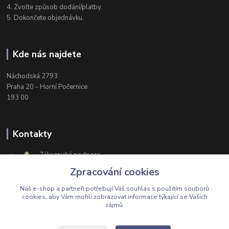
4. Zvolte způsob dodání/platby.
5. Dokončete objednávku.
Kde nás najdete
Náchodská 2793
Praha 20 - Horní Počernice
193 00
Kontakty
Zákaznická podpora
+420 603 174 975
Zpracování cookies
Po-Čt, 8-16 hod. Pá 8-14 hod.
Náš e-shop a partneři potřebují Váš
souhlas
s použitím souborů
cookies, aby Vám mohli zobrazovat informace týkající se Vašich
zájmů.