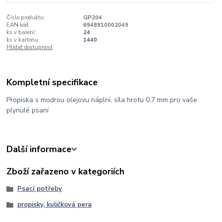
Číslo produktu:
GP204
EAN kód:
6948910002049
ks v balení:
24
ks v kartonu:
1440
Hlídat dostupnost
Kompletní specifikace
Propiska s modrou olejovu náplní, síla hrotu 0,7 mm pro vaše
plynulé psaní
Další informace
Zboží zařazeno v kategoriích
Psací potřeby
propisky, kuličková pera