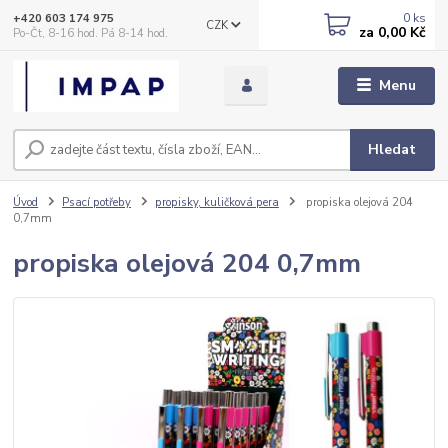
0
ks
+420 603 174 975
CZK
za
0,00 Kč
Po-Čt, 8-16 hod. Pá 8-14 hod.
Menu
Hledat
Úvod
Psací potřeby
propisky, kuličková pera
propiska olejová 204
0,7mm
propiska olejová 204 0,7mm