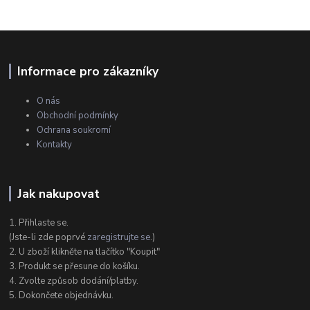
Informace pro zákazníky
O nás
Obchodní podmínky
Ochrana soukromí
Kontakty
Jak nakupovat
1. Přihlaste se.
(Jste-li zde poprvé
zaregistrujte se
.)
2. U zboží klikněte na tlačítko "Koupit"
3. Produkt se přesune do košíku.
4. Zvolte způsob dodání/platby.
5. Dokončete objednávku.