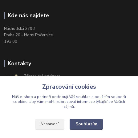
Kde nás najdete
Náchodská 2793
Praha 20 - Horní Počernice
193 00
Kontakty
Zákaznická podpora
+420 603 174 975
Zpracování cookies
Po-Čt, 8-16 hod. Pá 8-14 hod.
Náš e-shop a partneři potřebují Váš
souhlas
s použitím souborů
cookies, aby Vám mohli zobrazovat informace týkající se Vašich
zájmů.
Upravit sběr cookies.
Souhlasím
Nastavení