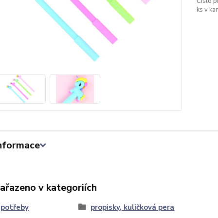
Číslo p
ks v ka
informace
zařazeno v kategoriích
 potřeby
propisky, kuličková pera