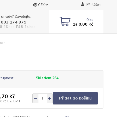
Přihlášení
CZK
 si rady? Zavolejte.
0
ks
 603 174 975
za
0,00 Kč
 8-16 hod. Pá 8-14 hod.
corn
tupnost
Skladem 264
,70 Kč
Přidat do košíku
80 Kč
bez DPH