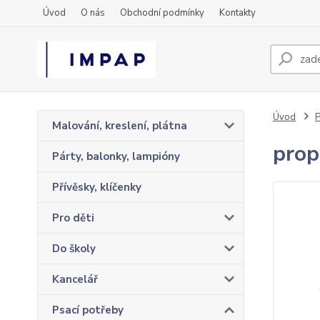
Úvod
O nás
Obchodní podmínky
Kontakty
Úvod
P
Malování, kreslení, plátna
prop
Párty, balonky, lampióny
Přívěsky, klíčenky
Pro děti
Do školy
Kancelář
Psací potřeby