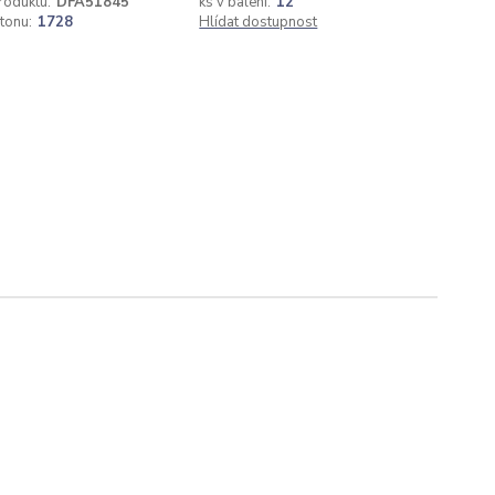
roduktu:
DFA51845
ks v balení:
12
rtonu:
1728
Hlídat dostupnost