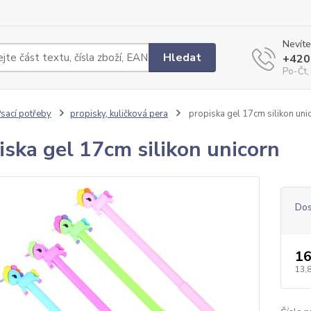
Nevíte
Hledat
+420
Po-Čt,
sací potřeby
propisky, kuličková pera
propiska gel 17cm silikon uni
iska gel 17cm silikon unicorn
Dos
16
13,