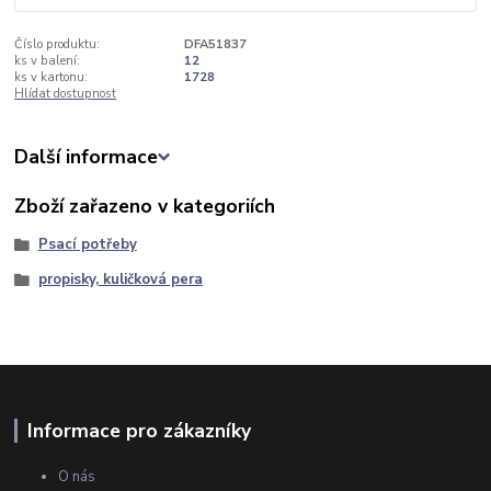
Číslo produktu:
DFA51837
ks v balení:
12
ks v kartonu:
1728
Hlídat dostupnost
Další informace
Zboží zařazeno v kategoriích
Psací potřeby
propisky, kuličková pera
Informace pro zákazníky
O nás