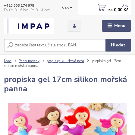
0
ks
+420 603 174 975
CZK
za
0,00 Kč
Po-Čt, 8-16 hod. Pá 8-14 hod.
Menu
Hledat
Úvod
Psací potřeby
propisky, kuličková pera
propiska gel 17cm
silikon mořská panna
propiska gel 17cm silikon mořská
panna