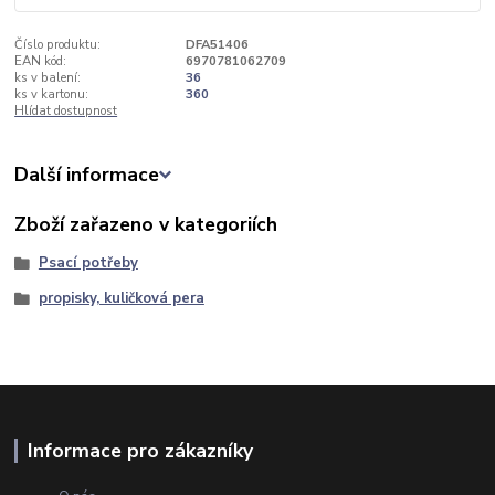
Číslo produktu:
DFA51406
EAN kód:
6970781062709
ks v balení:
36
ks v kartonu:
360
Hlídat dostupnost
Další informace
Zboží zařazeno v kategoriích
Psací potřeby
propisky, kuličková pera
Informace pro zákazníky