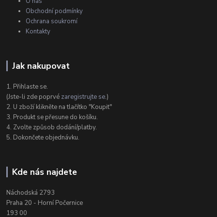
O nás
Obchodní podmínky
Ochrana soukromí
Kontakty
Jak nakupovat
1. Přihlaste se.
(Jste-li zde poprvé
zaregistrujte se
.)
2. U zboží klikněte na tlačítko "Koupit"
3. Produkt se přesune do košíku.
4. Zvolte způsob dodání/platby.
5. Dokončete objednávku.
Kde nás najdete
Náchodská 2793
Praha 20 - Horní Počernice
193 00