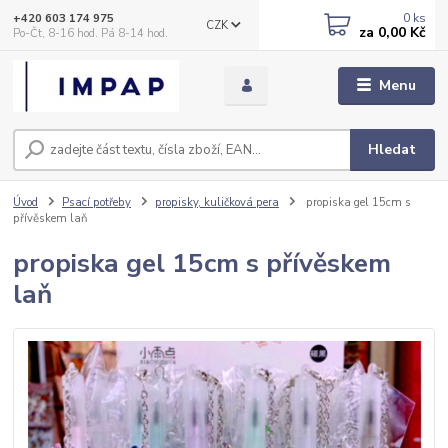
0
ks
+420 603 174 975
CZK
za
0,00 Kč
Po-Čt, 8-16 hod. Pá 8-14 hod.
Menu
Hledat
Úvod
Psací potřeby
propisky, kuličková pera
propiska gel 15cm s
přívěskem laň
propiska gel 15cm s přívěskem
laň