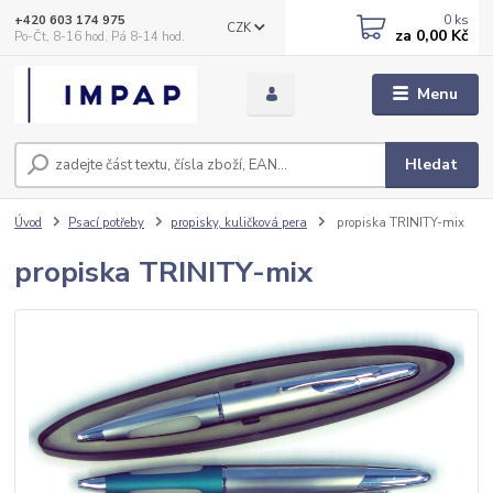
0
ks
+420 603 174 975
CZK
za
0,00 Kč
Po-Čt, 8-16 hod. Pá 8-14 hod.
Menu
Hledat
Úvod
Psací potřeby
propisky, kuličková pera
propiska TRINITY-mix
propiska TRINITY-mix