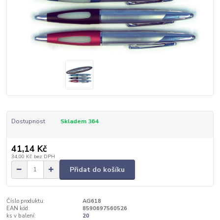
Dostupnost
Skladem 364
41,14 Kč
34,00 Kč
bez DPH
Přidat do košíku
Číslo produktu:
AG618
EAN kód:
8590697560526
ks v balení:
20