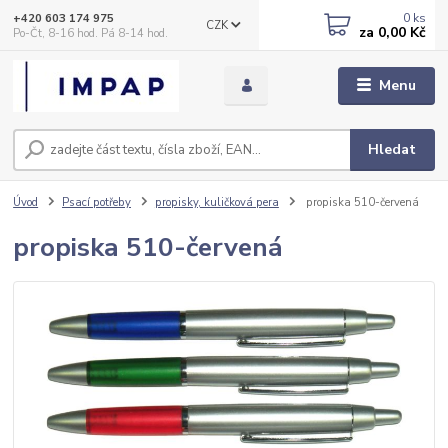
0
ks
+420 603 174 975
CZK
za
0,00 Kč
Po-Čt, 8-16 hod. Pá 8-14 hod.
Menu
Hledat
Úvod
Psací potřeby
propisky, kuličková pera
propiska 510-červená
propiska 510-červená