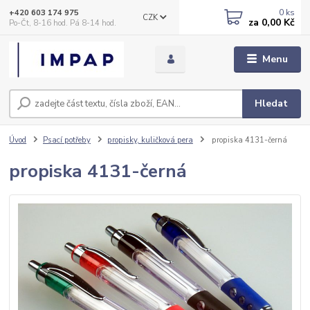
0
ks
+420 603 174 975
CZK
za
0,00 Kč
Po-Čt, 8-16 hod. Pá 8-14 hod.
Menu
Hledat
Úvod
Psací potřeby
propisky, kuličková pera
propiska 4131-černá
propiska 4131-černá