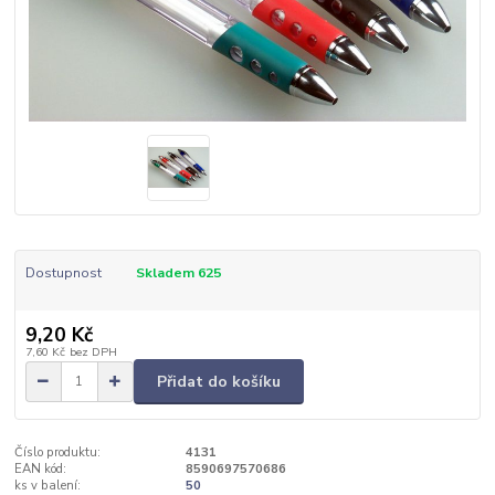
Dostupnost
Skladem 625
9,20 Kč
7,60 Kč
bez DPH
Přidat do košíku
Číslo produktu:
4131
EAN kód:
8590697570686
ks v balení:
50