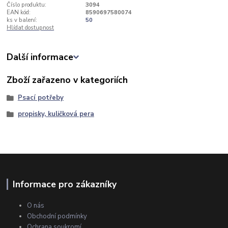
Číslo produktu:
3094
EAN kód:
8590697580074
ks v balení:
50
Hlídat dostupnost
Další informace
Zboží zařazeno v kategoriích
Psací potřeby
propisky, kuličková pera
Informace pro zákazníky
O nás
Obchodní podmínky
Ochrana soukromí