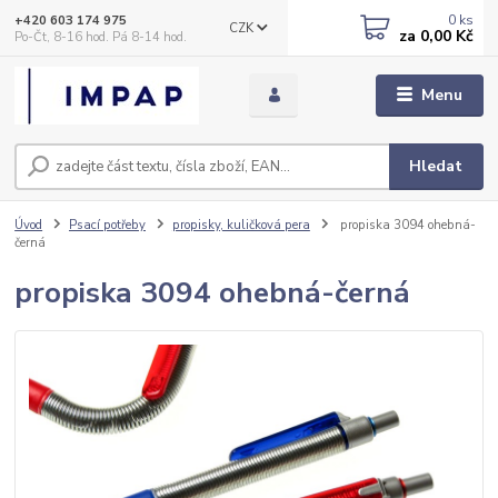
0
ks
+420 603 174 975
CZK
za
0,00 Kč
Po-Čt, 8-16 hod. Pá 8-14 hod.
Menu
Hledat
Úvod
Psací potřeby
propisky, kuličková pera
propiska 3094 ohebná-
černá
propiska 3094 ohebná-černá