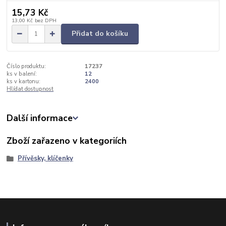
15,73 Kč
13,00 Kč
bez DPH
Přidat do košíku
Číslo produktu:
17237
ks v balení:
12
ks v kartonu:
2400
Hlídat dostupnost
Další informace
Zboží zařazeno v kategoriích
Přívěsky, klíčenky