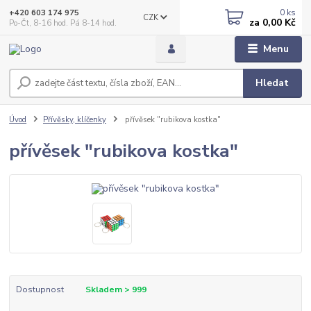
0
ks
+420 603 174 975
CZK
za
0,00 Kč
Po-Čt, 8-16 hod. Pá 8-14 hod.
Menu
Hledat
Úvod
Přívěsky, klíčenky
přívěsek "rubikova kostka"
přívěsek "rubikova kostka"
Dostupnost
Skladem > 999