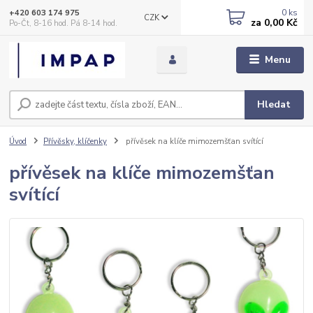
0
ks
+420 603 174 975
CZK
za
0,00 Kč
Po-Čt, 8-16 hod. Pá 8-14 hod.
Menu
Hledat
Úvod
Přívěsky, klíčenky
přívěsek na klíče mimozemšťan svítící
přívěsek na klíče mimozemšťan
svítící