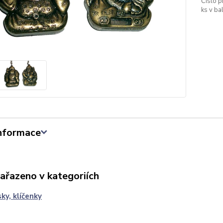
Číslo p
ks v bal
informace
zařazeno v kategoriích
sky, klíčenky