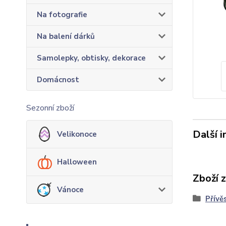
Na fotografie
Na balení dárků
Samolepky, obtisky, dekorace
Domácnost
Sezonní zboží
Další 
Velikonoce
Halloween
Zboží 
Vánoce
Přívě