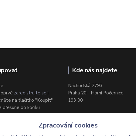
upovat
Kde nás najdete
se.
Náchodská 2793
 poprvé
zaregistrujte se
.)
Praha 20 - Horní Počernice
ikněte na tlačítko "Koupit"
193 00
e přesune do košíku.
ůsob dodání/platby.
e objednávku.
Zpracování cookies