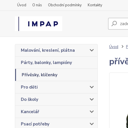
Úvod
O nás
Obchodní podmínky
Kontakty
Úvod
P
Malování, kreslení, plátna
přív
Párty, balonky, lampióny
Přívěsky, klíčenky
Pro děti
Do školy
Kancelář
Psací potřeby