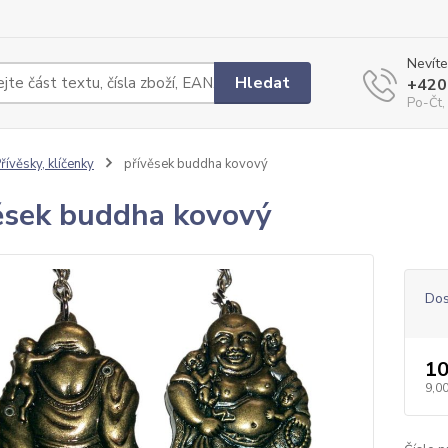
Nevíte
Hledat
+420
Po-Čt,
řívěsky, klíčenky
přívěsek buddha kovový
ěsek buddha kovový
Dos
10
9,00