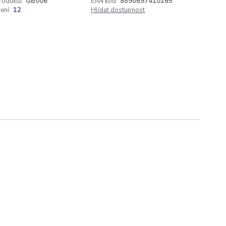
roduktu:
GB006
EAN kód:
8590697410265
ení:
12
Hlídat dostupnost