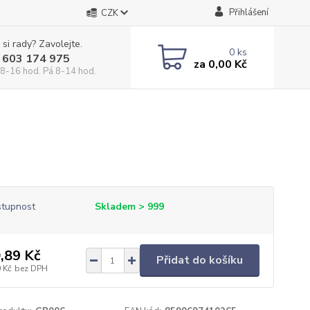
Přihlášení
CZK
 si rady? Zavolejte.
0
ks
 603 174 975
za
0,00 Kč
 8-16 hod. Pá 8-14 hod.
tupnost
Skladem > 999
,89 Kč
Přidat do košíku
 Kč
bez DPH