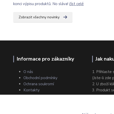
konci výpisu produktů. No sláva!
číst celé
Zobrazit všechny novinky
Informace pro zákazníky
Jak nak
O nás
1. Přihlaste 
Obchodní podmínky
(Jste-li zde
Ochrana soukromí
2. U zboží kl
Kontakty
3. Produkt s
4. Zvolte zp
5. Dokončet