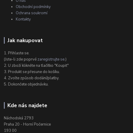
O nás
Obchodní podmínky
Ochrana soukromí
Kontakty
Jak nakupovat
1. Přihlaste se.
(Jste-li zde poprvé
zaregistrujte se
.)
2. U zboží klikněte na tlačítko "Koupit"
3. Produkt se přesune do košíku.
4. Zvolte způsob dodání/platby.
5. Dokončete objednávku.
Kde nás najdete
Náchodská 2793
Praha 20 - Horní Počernice
193 00