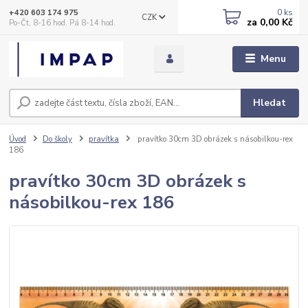
0
ks
+420 603 174 975
CZK
za
0,00 Kč
Po-Čt, 8-16 hod. Pá 8-14 hod.
Menu
Hledat
Úvod
Do školy
pravítka
pravítko 30cm 3D obrázek s násobilkou-rex
186
pravítko 30cm 3D obrázek s
násobilkou-rex 186