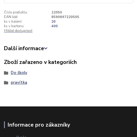
Číslo produktu:
22050
EAN kód:
8590697220505
ks v balení:
20
ks v kartonu:
400
Hlídat dostupnost
Další informace
Zboží zařazeno v kategoriích
Do školy
pravítka
Informace pro zákazníky