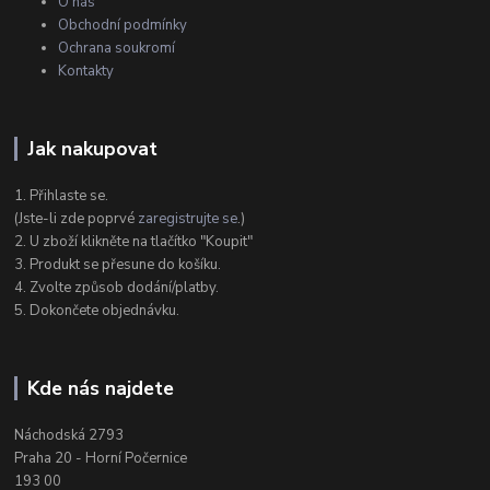
O nás
Obchodní podmínky
Ochrana soukromí
Kontakty
Jak nakupovat
1. Přihlaste se.
(Jste-li zde poprvé
zaregistrujte se
.)
2. U zboží klikněte na tlačítko "Koupit"
3. Produkt se přesune do košíku.
4. Zvolte způsob dodání/platby.
5. Dokončete objednávku.
Kde nás najdete
Náchodská 2793
Praha 20 - Horní Počernice
193 00