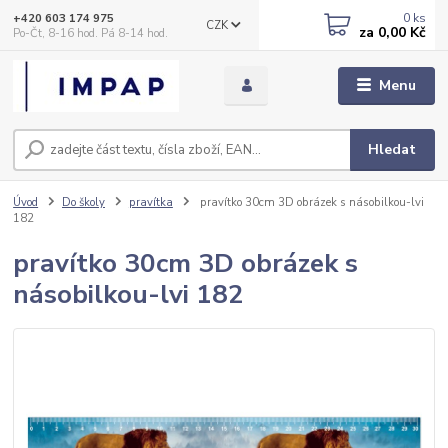
0
ks
+420 603 174 975
CZK
za
0,00 Kč
Po-Čt, 8-16 hod. Pá 8-14 hod.
Menu
Hledat
Úvod
Do školy
pravítka
pravítko 30cm 3D obrázek s násobilkou-lvi
182
pravítko 30cm 3D obrázek s
násobilkou-lvi 182