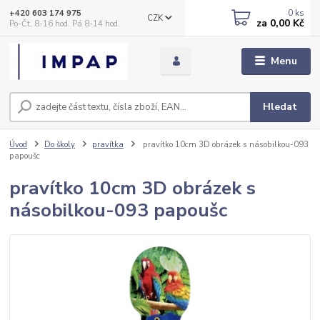
0
ks
+420 603 174 975
CZK
za
0,00 Kč
Po-Čt, 8-16 hod. Pá 8-14 hod.
Menu
Hledat
Úvod
Do školy
pravítka
pravítko 10cm 3D obrázek s násobilkou-093
papoušc
pravítko 10cm 3D obrázek s
násobilkou-093 papoušc