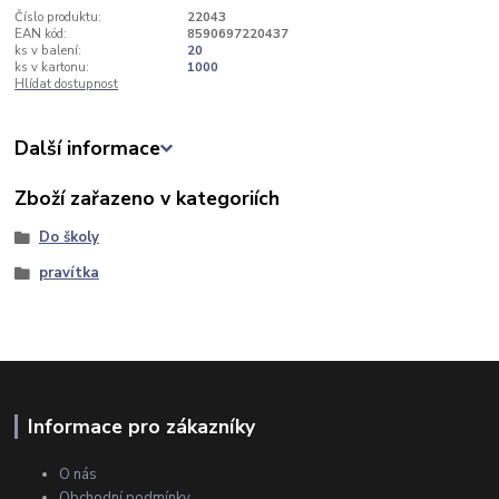
Číslo produktu:
22043
EAN kód:
8590697220437
ks v balení:
20
ks v kartonu:
1000
Hlídat dostupnost
Další informace
Zboží zařazeno v kategoriích
Do školy
pravítka
Informace pro zákazníky
O nás
Obchodní podmínky