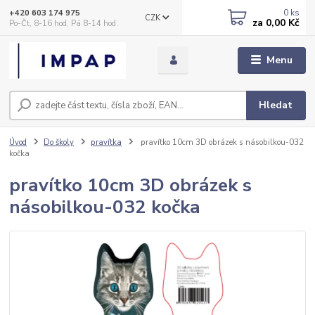
0
ks
+420 603 174 975
CZK
za
0,00 Kč
Po-Čt, 8-16 hod. Pá 8-14 hod.
Menu
Hledat
Úvod
Do školy
pravítka
pravítko 10cm 3D obrázek s násobilkou-032
kočka
pravítko 10cm 3D obrázek s
násobilkou-032 kočka