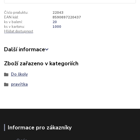
Číslo produktu:
22043
EAN kód:
8590697220437
ks v balení:
20
ks v kartonu:
1000
Hlídat dostupnost
Další informace
Zboží zařazeno v kategoriích
Do školy
pravítka
Informace pro zákazníky