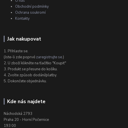
O nás
Obchodní podmínky
Ochrana soukromí
Kontakty
Jak nakupovat
1. Přihlaste se.
(Jste-li zde poprvé
zaregistrujte se
.)
2. U zboží klikněte na tlačítko "Koupit"
3. Produkt se přesune do košíku.
4. Zvolte způsob dodání/platby.
5. Dokončete objednávku.
Kde nás najdete
Náchodská 2793
Praha 20 - Horní Počernice
193 00