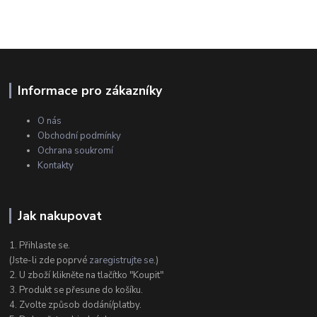
Informace pro zákazníky
O nás
Obchodní podmínky
Ochrana soukromí
Kontakty
Jak nakupovat
1. Přihlaste se.
(Jste-li zde poprvé
zaregistrujte se
.)
2. U zboží klikněte na tlačítko "Koupit"
3. Produkt se přesune do košíku.
4. Zvolte způsob dodání/platby.