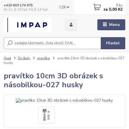
0
ks
+420 603 174 975
CZK
za
0,00 Kč
Po-Čt, 8-16 hod. Pá 8-14 hod.
Menu
Hledat
Úvod
Do školy
pravítka
pravítko 10cm 3D obrázek s násobilkou-027
husky
pravítko 10cm 3D obrázek s
násobilkou-027 husky