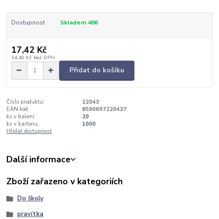
Dostupnost
Skladem 486
17,42 Kč
14,40 Kč
bez DPH
Přidat do košíku
Číslo produktu:
22043
EAN kód:
8590697220437
ks v balení:
20
ks v kartonu:
1000
Hlídat dostupnost
Další informace
Zboží zařazeno v kategoriích
Do školy
pravítka