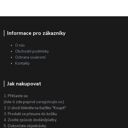
Informace pro zákazníky
O nás
Obchodní podmínky
Ochrana soukromí
Kontakty
Jak nakupovat
1. Přihlaste se.
(Jste-li zde poprvé
zaregistrujte se
.)
2. U zboží klikněte na tlačítko "Koupit"
3. Produkt se přesune do košíku.
4. Zvolte způsob dodání/platby.
5. Dokončete objednávku.