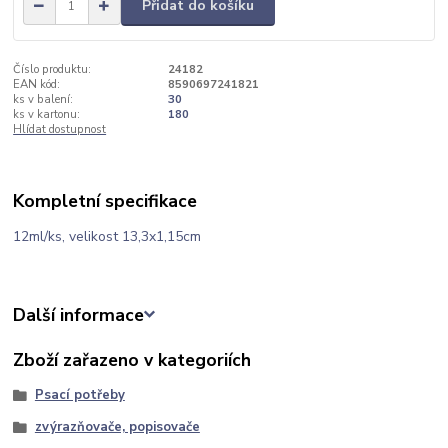
Přidat do košíku
Číslo produktu:
24182
EAN kód:
8590697241821
ks v balení:
30
ks v kartonu:
180
Hlídat dostupnost
Kompletní specifikace
12ml/ks, velikost 13,3x1,15cm
Další informace
Zboží zařazeno v kategoriích
Psací potřeby
zvýrazňovače, popisovače