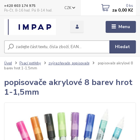
0
ks
+420 603 174 975
CZK
za
0,00 Kč
Po-Čt, 8-16 hod. Pá 8-14 hod.
Menu
Hledat
Úvod
Psací potřeby
zvýrazňovače, popisovače
popisovače akrylové 8
barev hrot 1-1,5mm
popisovače akrylové 8 barev hrot
1-1,5mm