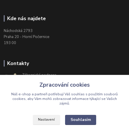
Kde nás najdete
Náchodská 2793
Praha 20 - Horní Počernice
193 00
Kontakty
Zákaznická podpora
+420 603 174 975
Zpracování cookies
Po-Čt, 8-16 hod. Pá 8-14 hod.
Náš e-shop a partneři potřebují Váš
souhlas
s použitím souborů
cookies, aby Vám mohli zobrazovat informace týkající se Vašich
zájmů.
Upravit sběr cookies.
Souhlasím
Nastavení