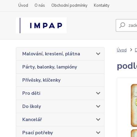
Úvod
O nás
Obchodní podmínky
Kontakty
Úvod
Malování, kreslení, plátna
podl
Párty, balonky, lampióny
Přívěsky, klíčenky
Pro děti
Do školy
Kancelář
Psací potřeby