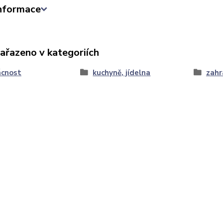
informace
zařazeno v kategoriích
cnost
kuchyně, jídelna
zahr