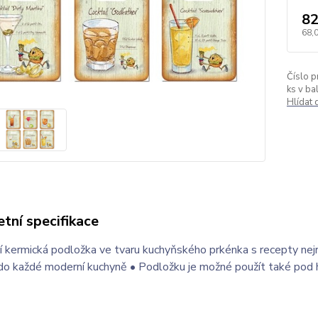
82
68,
Číslo p
ks v bal
Hlídat
tní specifikace
 kermická podložka ve tvaru kuchyňského prkénka s recepty nejrůz
do každé moderní kuchyně • Podložku je možné použít také pod 