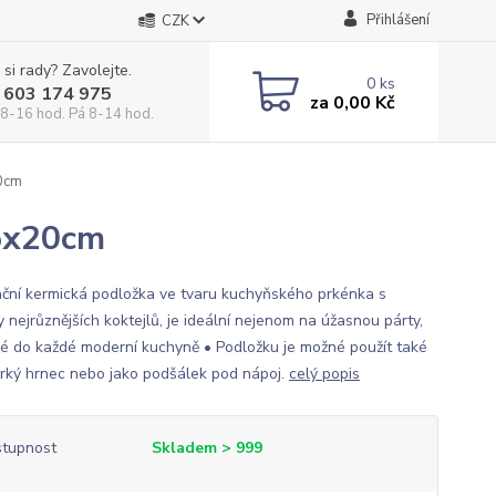
Přihlášení
CZK
 si rady? Zavolejte.
0
ks
 603 174 975
za
0,00 Kč
 8-16 hod. Pá 8-14 hod.
20cm
15x20cm
ční kermická podložka ve tvaru kuchyňského prkénka s
 nejrůznějších koktejlů, je ideální nejenom na úžasnou párty,
ké do každé moderní kuchyně • Podložku je možné použít také
rký hrnec nebo jako podšálek pod nápoj.
celý popis
tupnost
Skladem > 999