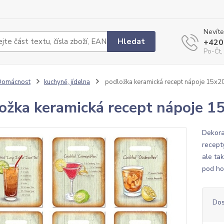
Nevíte
Hledat
+420
Po-Čt,
Domácnost
kuchyně, jídelna
podložka keramická recept nápoje 15x
ožka keramická recept nápoje 
Dekora
recepty
ale ta
pod ho
Dos