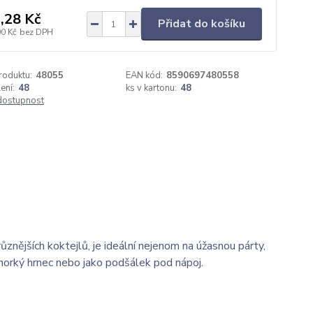
,28 Kč
Přidat do košíku
00 Kč
bez DPH
roduktu:
48055
EAN kód:
8590697480558
ení:
48
ks v kartonu:
48
 dostupnost
nějších koktejlů, je ideální nejenom na úžasnou párty,
horký hrnec nebo jako podšálek pod nápoj.