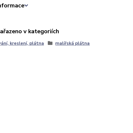
informace
zařazeno v kategoriích
ání, kreslení, plátna
malířská plátna