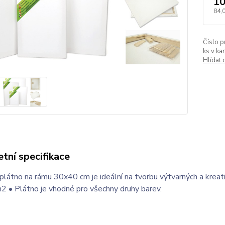
10
84,
Číslo p
ks v ka
Hlídat
tní specifikace
plátno na rámu 30x40 cm je ideální na tvorbu výtvarných a krea
2 • Plátno je vhodné pro všechny druhy barev.