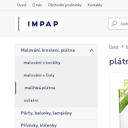
Úvod
O nás
Obchodní podmínky
Kontakty
Úvod
M
Malování, kreslení, plátna
plát
malování s korálky
malování s čísly
malířská plátna
ostatní
Párty, balonky, lampióny
Přívěsky, klíčenky