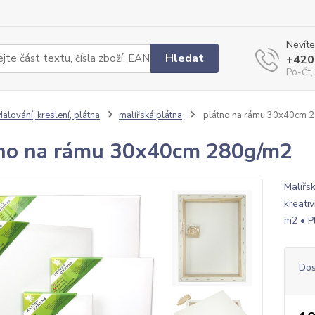
Nevíte
Hledat
+420
Po-Čt,
alování, kreslení, plátna
malířská plátna
plátno na rámu 30x40cm 
no na rámu 30x40cm 280g/m2
Malířs
kreati
m2 • P
Dos