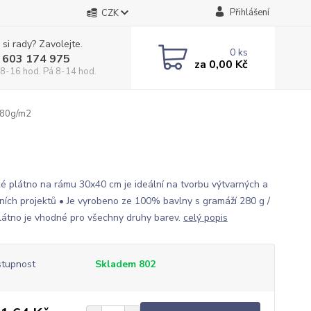
Přihlášení
CZK
 si rady? Zavolejte.
0
ks
 603 174 975
za
0,00 Kč
 8-16 hod. Pá 8-14 hod.
280g/m2
ké plátno na rámu 30x40 cm je ideální na tvorbu výtvarných a
vních projektů • Je vyrobeno ze 100% bavlny s gramáží 280 g /
látno je vhodné pro všechny druhy barev.
celý popis
tupnost
Skladem 802