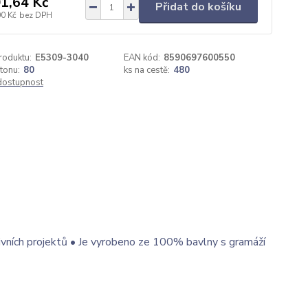
1,64 Kč
Přidat do košíku
00 Kč
bez DPH
roduktu:
E5309-3040
EAN kód:
8590697600550
rtonu:
80
ks na cestě:
480
 dostupnost
tivních projektů • Je vyrobeno ze 100% bavlny s gramáží