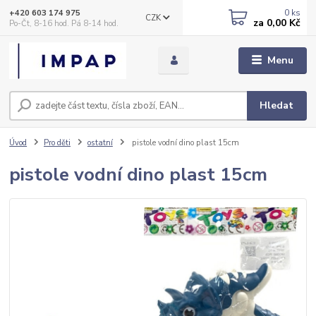
0
ks
+420 603 174 975
CZK
za
0,00 Kč
Po-Čt, 8-16 hod. Pá 8-14 hod.
Menu
Hledat
Úvod
Pro děti
ostatní
pistole vodní dino plast 15cm
pistole vodní dino plast 15cm