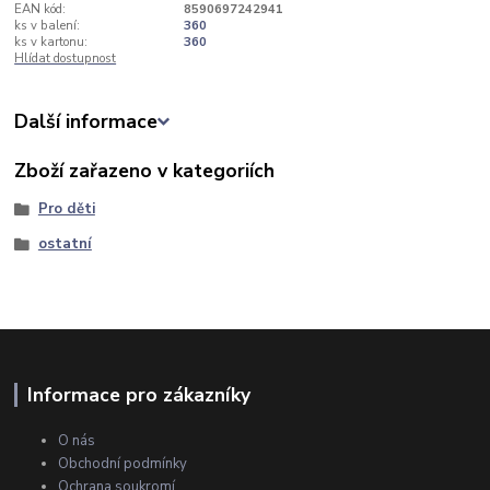
EAN kód:
8590697242941
ks v balení:
360
ks v kartonu:
360
Hlídat dostupnost
Další informace
Zboží zařazeno v kategoriích
Pro děti
ostatní
Informace pro zákazníky
O nás
Obchodní podmínky
Ochrana soukromí