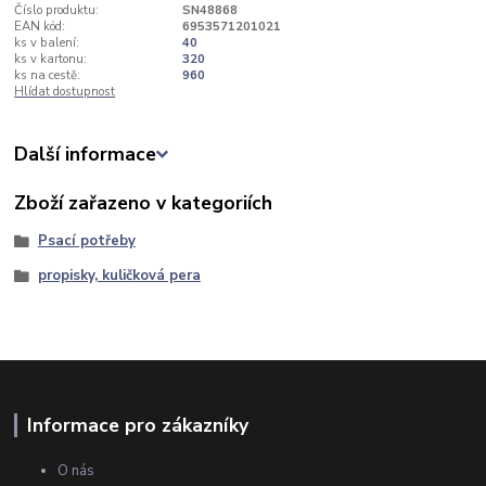
Číslo produktu:
SN48868
EAN kód:
6953571201021
ks v balení:
40
ks v kartonu:
320
ks na cestě:
960
Hlídat dostupnost
Další informace
Zboží zařazeno v kategoriích
Psací potřeby
propisky, kuličková pera
Informace pro zákazníky
O nás