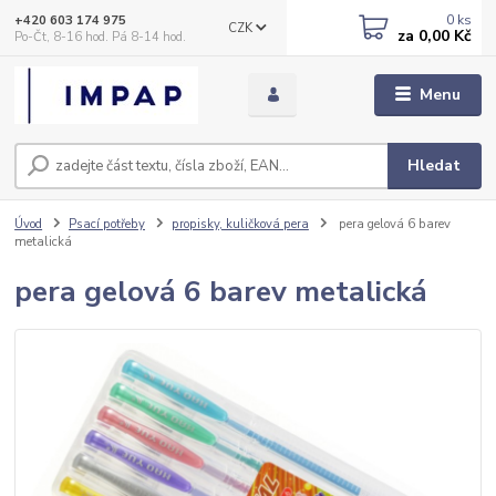
0
ks
+420 603 174 975
CZK
za
0,00 Kč
Po-Čt, 8-16 hod. Pá 8-14 hod.
Menu
Hledat
Úvod
Psací potřeby
propisky, kuličková pera
pera gelová 6 barev
metalická
pera gelová 6 barev metalická