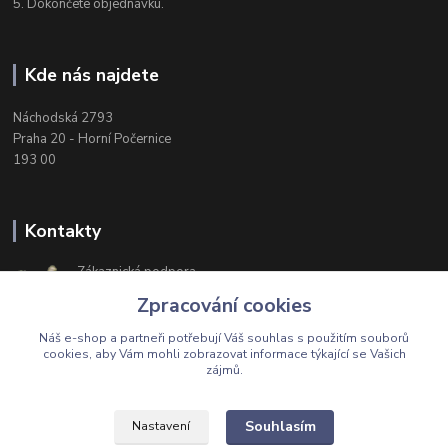
5. Dokončete objednávku.
Kde nás najdete
Náchodská 2793
Praha 20 - Horní Počernice
193 00
Kontakty
Zákaznická podpora
+420 603 174 975
Zpracování cookies
Po-Čt, 8-16 hod. Pá 8-14 hod.
Náš e-shop a partneři potřebují Váš
souhlas
s použitím souborů
cookies, aby Vám mohli zobrazovat informace týkající se Vašich
zájmů.
Upravit sběr cookies.
Souhlasím
Nastavení