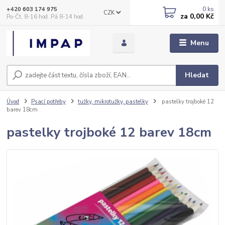
0
ks
+420 603 174 975
CZK
za
0,00 Kč
Po-Čt, 8-16 hod. Pá 8-14 hod.
Menu
Hledat
Úvod
Psací potřeby
tužky, mikrotužky, pastelky
pastelky trojboké 12
barev 18cm
pastelky trojboké 12 barev 18cm