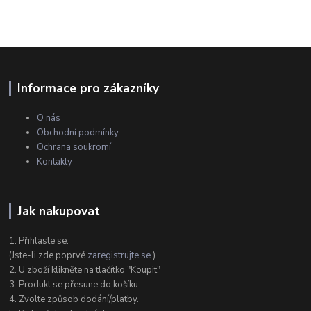
Informace pro zákazníky
O nás
Obchodní podmínky
Ochrana soukromí
Kontakty
Jak nakupovat
1. Přihlaste se.
(Jste-li zde poprvé
zaregistrujte se
.)
2. U zboží klikněte na tlačítko "Koupit"
3. Produkt se přesune do košíku.
4. Zvolte způsob dodání/platby.