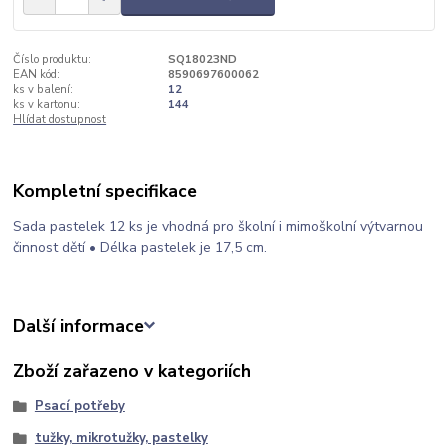
Číslo produktu:
SQ18023ND
EAN kód:
8590697600062
ks v balení:
12
ks v kartonu:
144
Hlídat dostupnost
Kompletní specifikace
Sada pastelek 12 ks je vhodná pro školní i mimoškolní výtvarnou
činnost dětí • Délka pastelek je 17,5 cm.
Další informace
Zboží zařazeno v kategoriích
Psací potřeby
tužky, mikrotužky, pastelky