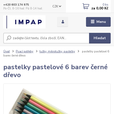
0
ks
+420 603 174 975
CZK
za
0,00 Kč
Po-Čt, 8-16 hod. Pá 8-14 hod.
Menu
Hledat
Úvod
Psací potřeby
tužky, mikrotužky, pastelky
pastelky pastelové 6
barev černé dřevo
pastelky pastelové 6 barev černé
dřevo