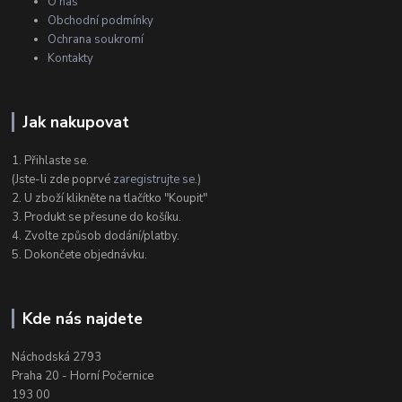
O nás
Obchodní podmínky
Ochrana soukromí
Kontakty
Jak nakupovat
1. Přihlaste se.
(Jste-li zde poprvé
zaregistrujte se
.)
2. U zboží klikněte na tlačítko "Koupit"
3. Produkt se přesune do košíku.
4. Zvolte způsob dodání/platby.
5. Dokončete objednávku.
Kde nás najdete
Náchodská 2793
Praha 20 - Horní Počernice
193 00