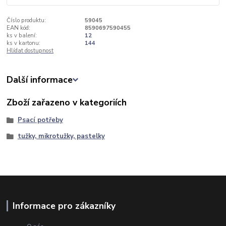
Číslo produktu:
59045
EAN kód:
8590697590455
ks v balení:
12
ks v kartonu:
144
Hlídat dostupnost
Další informace
Zboží zařazeno v kategoriích
Psací potřeby
tužky, mikrotužky, pastelky
Informace pro zákazníky