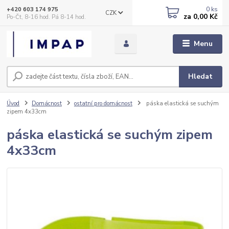
0
ks
+420 603 174 975
CZK
za
0,00 Kč
Po-Čt, 8-16 hod. Pá 8-14 hod.
Menu
Hledat
Úvod
Domácnost
ostatní pro domácnost
páska elastická se suchým
zipem 4x33cm
páska elastická se suchým zipem
4x33cm