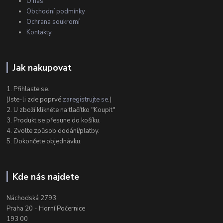
O nás
Obchodní podmínky
Ochrana soukromí
Kontakty
Jak nakupovat
1. Přihlaste se.
(Jste-li zde poprvé
zaregistrujte se
.)
2. U zboží klikněte na tlačítko "Koupit"
3. Produkt se přesune do košíku.
4. Zvolte způsob dodání/platby.
5. Dokončete objednávku.
Kde nás najdete
Náchodská 2793
Praha 20 - Horní Počernice
193 00