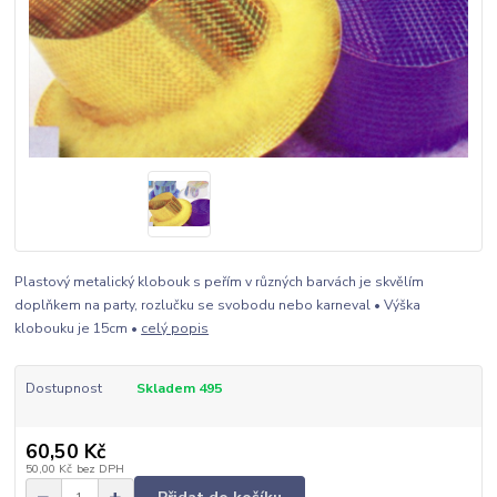
Plastový metalický klobouk s peřím v různých barvách je skvělím
doplňkem na party, rozlučku se svobodu nebo karneval • Výška
klobouku je 15cm •
celý popis
Dostupnost
Skladem 495
60,50 Kč
50,00 Kč
bez DPH