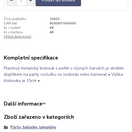
Přidat do košíku
Číslo produktu:
20603
EAN kód:
8590697490465
ks v balení:
48
ks v kartonu:
48
Hlídat dostupnost
Kompletní specifikace
Plastový metalický klobouk s peřím v různých barvách je skvělím
doplňkem na party, rozlučku se svobodu nebo karneval • Výška
klobouku je 15cm •
Další informace
Zboží zařazeno v kategoriích
Párty, balonky, lampióny