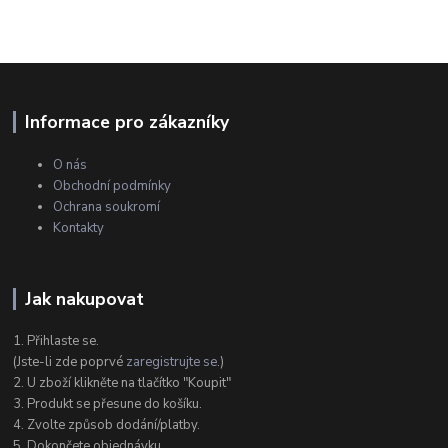
Informace pro zákazníky
O nás
Obchodní podmínky
Ochrana soukromí
Kontakty
Jak nakupovat
1. Přihlaste se.
(Jste-li zde poprvé
zaregistrujte se
.)
2. U zboží klikněte na tlačítko "Koupit"
3. Produkt se přesune do košíku.
4. Zvolte způsob dodání/platby.
5. Dokončete objednávku.