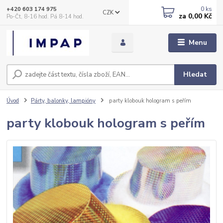
0
ks
+420 603 174 975
CZK
za
0,00 Kč
Po-Čt, 8-16 hod. Pá 8-14 hod.
Menu
Hledat
Úvod
Párty, balonky, lampióny
party klobouk hologram s peřím
party klobouk hologram s peřím