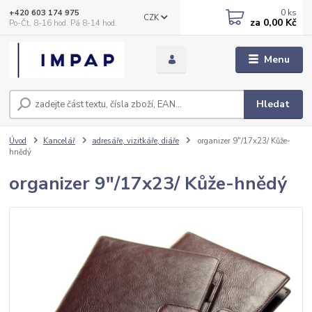
0
ks
+420 603 174 975
CZK
za
0,00 Kč
Po-Čt, 8-16 hod. Pá 8-14 hod.
Menu
Hledat
Úvod
Kancelář
adresáře, vizitkáře, diáře
organizer 9"/17x23/ Kůže-
hnědý
organizer 9"/17x23/ Kůže-hnědý