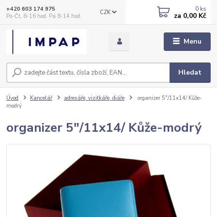
0
ks
+420 603 174 975
CZK
za
0,00 Kč
Po-Čt, 8-16 hod. Pá 8-14 hod.
Menu
Hledat
Úvod
Kancelář
adresáře, vizitkáře, diáře
organizer 5"/11x14/ Kůže-
modrý
organizer 5"/11x14/ Kůže-modrý