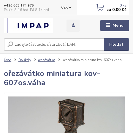
0
ks
+420 603 174 975
CZK
za
0,00 Kč
Po-Čt, 8-16 hod. Pá 8-14 hod.
Menu
Hledat
Úvod
Do školy
ořezávátka
ořezávátko miniatura kov-607os.váha
ořezávátko miniatura kov-
607os.váha