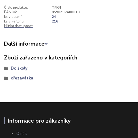
Číslo produktu:
TFKN
EAN kód:
8590697400013
ks v balení:
24
ks v kartonu:
216
Hlídat dostupnost
Další informace
Zboží zařazeno v kategoriích
Do školy
ořezávátka
Informace pro zákazníky
O nás