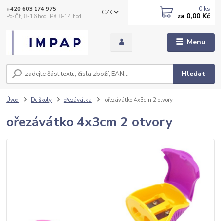
0
ks
+420 603 174 975
CZK
za
0,00 Kč
Po-Čt, 8-16 hod. Pá 8-14 hod.
Menu
Hledat
Úvod
Do školy
ořezávátka
ořezávátko 4x3cm 2 otvory
ořezávátko 4x3cm 2 otvory