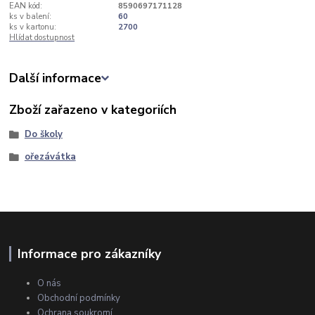
EAN kód:
8590697171128
ks v balení:
60
ks v kartonu:
2700
Hlídat dostupnost
Další informace
Zboží zařazeno v kategoriích
Do školy
ořezávátka
Informace pro zákazníky
O nás
Obchodní podmínky
Ochrana soukromí