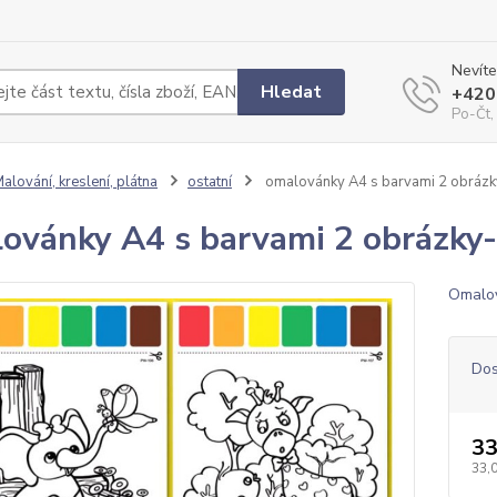
Nevíte
Hledat
+420
Po-Čt,
alování, kreslení, plátna
ostatní
omalovánky A4 s barvami 2 obráz
ovánky A4 s barvami 2 obrázky
Omalov
Dos
33
33,