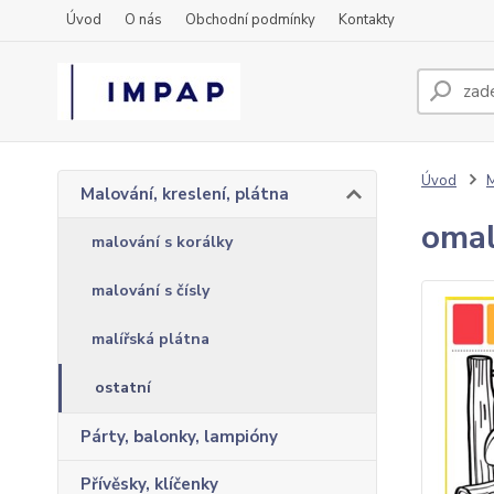
Úvod
O nás
Obchodní podmínky
Kontakty
Úvod
M
Malování, kreslení, plátna
omal
malování s korálky
malování s čísly
malířská plátna
ostatní
Párty, balonky, lampióny
Přívěsky, klíčenky