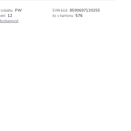
roduktu:
PW
EAN kód:
8590697130255
ení:
12
ks v kartonu:
576
 dostupnost