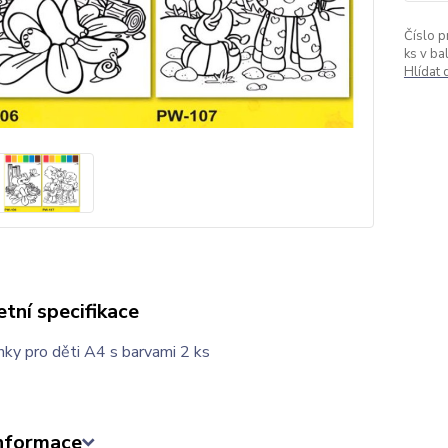
Číslo p
ks v bal
Hlídat
tní specifikace
ky pro děti A4 s barvami 2 ks
informace