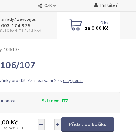
Přihlášení
CZK
 si rady? Zavolejte.
0
ks
 603 174 975
za
0,00 Kč
 8-16 hod. Pá 8-14 hod.
ky-106/107
-106/107
ánky pro děti A4 s barvami 2 ks
celý popis
tupnost
Skladem 177
,00 Kč
Přidat do košíku
00 Kč
bez DPH