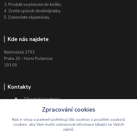
3. Produkt se přesune do košíku.
4. Zvolte způsob dodání/platby.
5. Dokončete objednávku.
Kde nás najdete
Náchodská 2793
Praha 20 - Horní Počernice
193 00
Kontakty
Zákaznická podpora
+420 603 174 975
Zpracování cookies
Po-Čt, 8-16 hod. Pá 8-14 hod.
Náš e-shop a partneři potřebují Váš
souhlas
s použitím souborů
cookies, aby Vám mohli zobrazovat informace týkající se Vašich
zájmů.