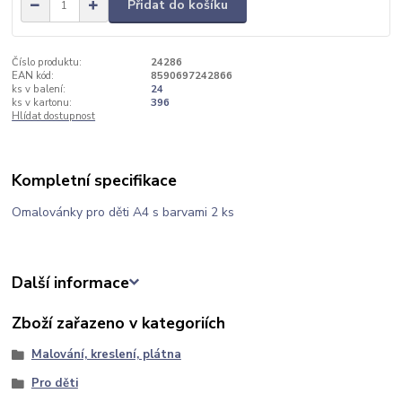
Přidat do košíku
Číslo produktu:
24286
EAN kód:
8590697242866
ks v balení:
24
ks v kartonu:
396
Hlídat dostupnost
Kompletní specifikace
Omalovánky pro děti A4 s barvami 2 ks
Další informace
Zboží zařazeno v kategoriích
Malování, kreslení, plátna
Pro děti