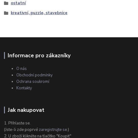
ostatní
kreativní, puzzle, stavebnice
Informace pro zákazníky
O nás
Obchodní podmínky
Ochrana soukromí
Kontakty
Jak nakupovat
1. Přihlaste se.
(Jste-li zde poprvé
zaregistrujte se
.)
2. U zboží klikněte na tlačítko "Koupit"