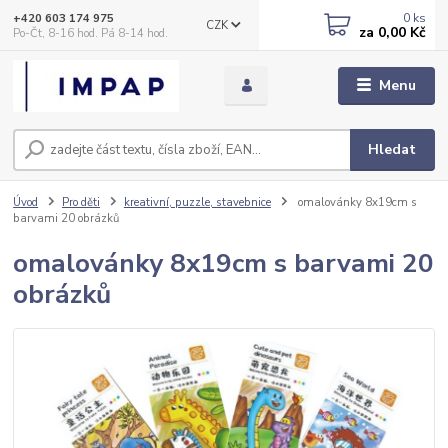
0
ks
+420 603 174 975
CZK
za
0,00 Kč
Po-Čt, 8-16 hod. Pá 8-14 hod.
Menu
Hledat
Úvod
Pro děti
kreativní, puzzle, stavebnice
omalovánky 8x19cm s
barvami 20 obrázků
omalovánky 8x19cm s barvami 20
obrázků