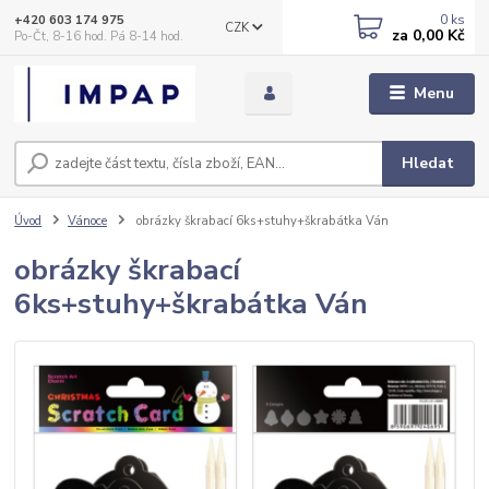
0
ks
+420 603 174 975
CZK
za
0,00 Kč
Po-Čt, 8-16 hod. Pá 8-14 hod.
Menu
Hledat
Úvod
Vánoce
obrázky škrabací 6ks+stuhy+škrabátka Ván
obrázky škrabací
6ks+stuhy+škrabátka Ván