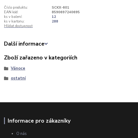
Číslo produktu:
SCKX-601
EAN kód:
8590697240695
ks v balení:
12
ks v kartonu:
288
Hlídat dostupnost
Další informace
Zboží zařazeno v kategoriích
Vánoce
ostatní
Informace pro zákazníky
O nás