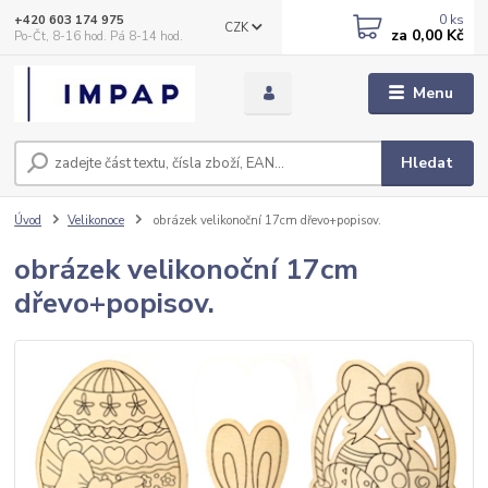
0
ks
+420 603 174 975
CZK
za
0,00 Kč
Po-Čt, 8-16 hod. Pá 8-14 hod.
Menu
Hledat
Úvod
Velikonoce
obrázek velikonoční 17cm dřevo+popisov.
obrázek velikonoční 17cm
dřevo+popisov.