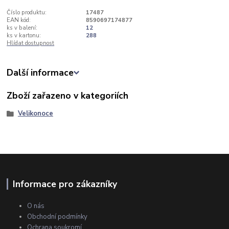
Číslo produktu:
17487
EAN kód:
8590697174877
ks v balení:
12
ks v kartonu:
288
Hlídat dostupnost
Další informace
Zboží zařazeno v kategoriích
Velikonoce
Informace pro zákazníky
O nás
Obchodní podmínky
Ochrana soukromí