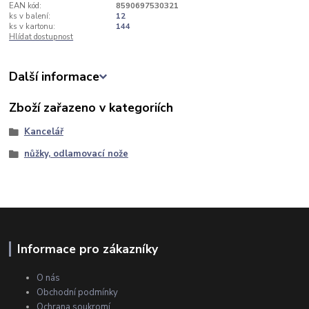
EAN kód:
8590697530321
ks v balení:
12
ks v kartonu:
144
Hlídat dostupnost
Další informace
Zboží zařazeno v kategoriích
Kancelář
nůžky, odlamovací nože
Informace pro zákazníky
O nás
Obchodní podmínky
Ochrana soukromí