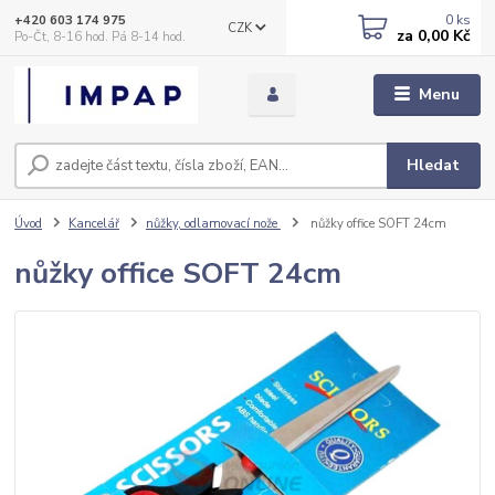
0
ks
+420 603 174 975
CZK
za
0,00 Kč
Po-Čt, 8-16 hod. Pá 8-14 hod.
Menu
Hledat
Úvod
Kancelář
nůžky, odlamovací nože
nůžky office SOFT 24cm
nůžky office SOFT 24cm