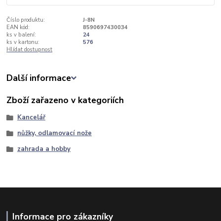
Číslo produktu:
J-8N
EAN kód:
8590697430034
ks v balení:
24
ks v kartonu:
576
Hlídat dostupnost
Další informace
Zboží zařazeno v kategoriích
Kancelář
nůžky, odlamovací nože
zahrada a hobby
Informace pro zákazníky