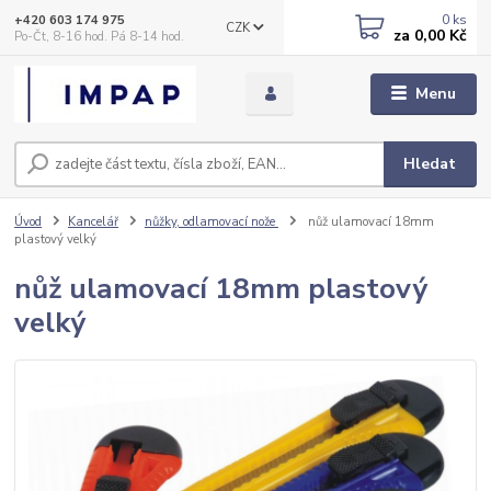
0
ks
+420 603 174 975
CZK
za
0,00 Kč
Po-Čt, 8-16 hod. Pá 8-14 hod.
Menu
Hledat
Úvod
Kancelář
nůžky, odlamovací nože
nůž ulamovací 18mm
plastový velký
nůž ulamovací 18mm plastový
velký