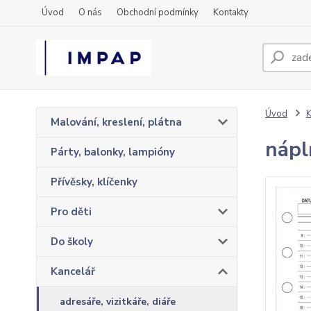
Úvod
O nás
Obchodní podmínky
Kontakty
Úvod
K
Malování, kreslení, plátna
nápl
Párty, balonky, lampióny
Přívěsky, klíčenky
Pro děti
Do školy
Kancelář
adresáře, vizitkáře, diáře