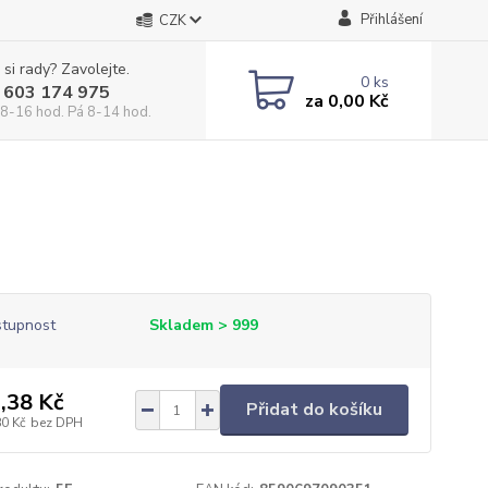
Přihlášení
CZK
 si rady? Zavolejte.
0
ks
 603 174 975
za
0,00 Kč
 8-16 hod. Pá 8-14 hod.
tupnost
Skladem > 999
,38 Kč
Přidat do košíku
80 Kč
bez DPH