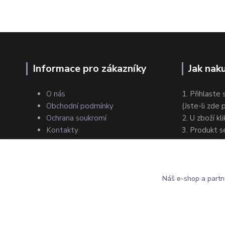
Informace pro zákazníky
Jak nak
O nás
1. Přihlaste 
Obchodní podmínky
(Jste-li zde
Ochrana soukromí
2. U zboží kl
Kontakty
3. Produkt s
4. Zvolte zp
5. Dokončet
Náš e-shop a partn