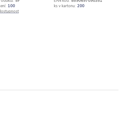
roduktu:
5F
EAN kód:
8590697090351
ení:
100
ks v kartonu:
200
 dostupnost