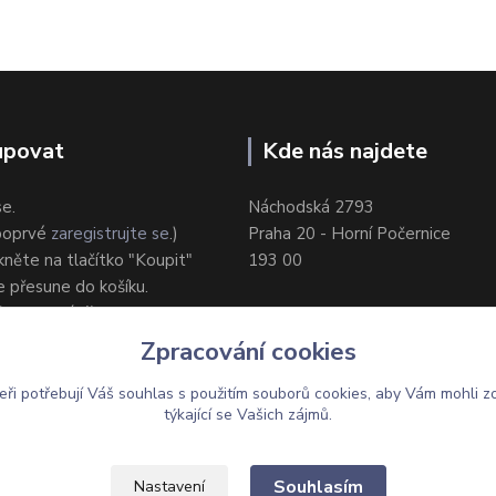
upovat
Kde nás najdete
se.
Náchodská 2793
 poprvé
zaregistrujte se
.)
Praha 20 - Horní Počernice
ikněte na tlačítko "Koupit"
193 00
e přesune do košíku.
ůsob dodání/platby.
e objednávku.
Zpracování cookies
eři potřebují Váš
souhlas
s použitím souborů cookies, aby Vám mohli z
týkající se Vašich zájmů.
Upravit sběr cookies.
Souhlasím
Nastavení