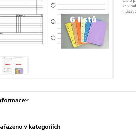
Číslo p
ks v bal
Hlídat
informace
zařazeno v kategoriích