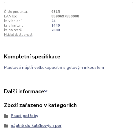
Číslo produktu:
681R
EAN kód:
8590697550008
ks v balení:
24
ks v kartonu:
1440
ks na cestě:
2880
Hlídat dostupnost
Kompletní specifikace
Plastová náplň velkokapacitní s gelovým inkoustem
Další informace
Zboží zařazeno v kategoriích
Psací potřeby
náplně do kuličkových per