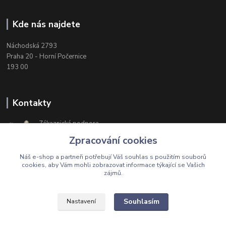
Kde nás najdete
Náchodská 2793
Praha 20 - Horní Počernice
193 00
Kontakty
Zákaznická podpora
+420 603 174 975
Zpracování cookies
Po-Čt, 8-16 hod. Pá 8-14 hod.
Náš e-shop a partneři potřebují Váš
souhlas
s použitím souborů
cookies, aby Vám mohli zobrazovat informace týkající se Vašich
zájmů.
Upravit sběr cookies.
Souhlasím
Nastavení