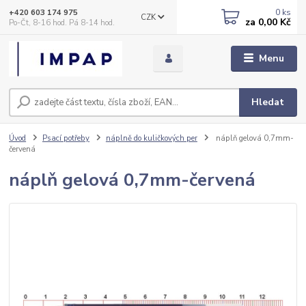
0
ks
+420 603 174 975
CZK
za
0,00 Kč
Po-Čt, 8-16 hod. Pá 8-14 hod.
Menu
Hledat
Úvod
Psací potřeby
náplně do kuličkových per
náplň gelová 0,7mm-
červená
náplň gelová 0,7mm-červená