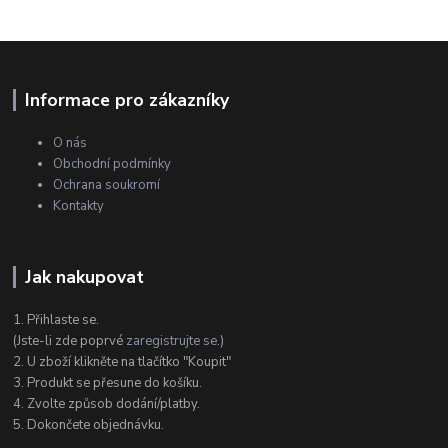
Informace pro zákazníky
O nás
Obchodní podmínky
Ochrana soukromí
Kontakty
Jak nakupovat
1. Přihlaste se.
(Jste-li zde poprvé
zaregistrujte se
.)
2. U zboží klikněte na tlačítko "Koupit"
3. Produkt se přesune do košíku.
4. Zvolte způsob dodání/platby.
5. Dokončete objednávku.