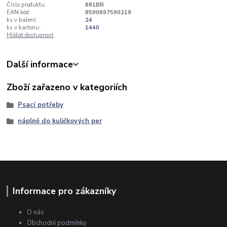
Číslo produktu:
681BR
EAN kód:
8590697590219
ks v balení:
24
ks v kartonu:
1440
Hlídat dostupnost
Další informace
Zboží zařazeno v kategoriích
Psací potřeby
náplně do kuličkových per
Informace pro zákazníky
O nás
Obchodní podmínky