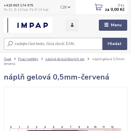
0
ks
+420 603 174 975
CZK
za
0,00 Kč
Po-Čt, 8-16 hod. Pá 8-14 hod.
Menu
Hledat
Úvod
Psací potřeby
náplně do kuličkových per
náplň gelová 0,5mm-
červená
náplň gelová 0,5mm-červená