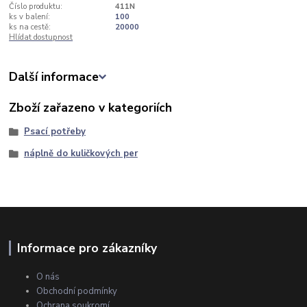
Číslo produktu:
411N
ks v balení:
100
ks na cestě:
20000
Hlídat dostupnost
Další informace
Zboží zařazeno v kategoriích
Psací potřeby
náplně do kuličkových per
Informace pro zákazníky
O nás
Obchodní podmínky
Ochrana soukromí