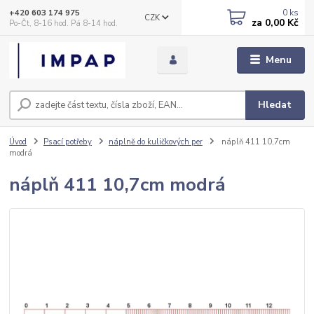
0
ks
+420 603 174 975
CZK
za
0,00 Kč
Po-Čt, 8-16 hod. Pá 8-14 hod.
Menu
Hledat
Úvod
Psací potřeby
náplně do kuličkových per
náplň 411 10,7cm
modrá
náplň 411 10,7cm modrá