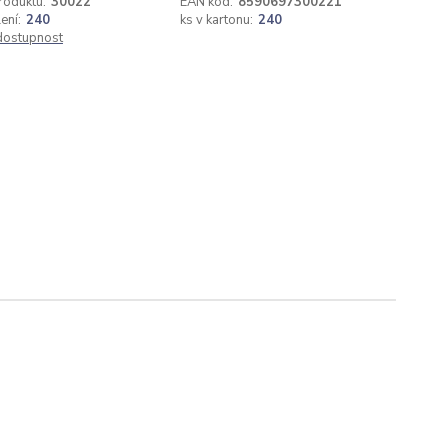
roduktu:
30022
EAN kód:
8590697300221
ení:
240
ks v kartonu:
240
 dostupnost