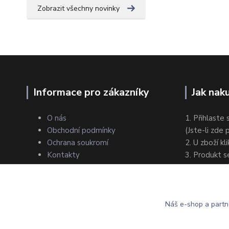
Zobrazit všechny novinky
Informace pro zákazníky
Jak nak
O nás
1. Přihlaste 
Obchodní podmínky
(Jste-li zde
Ochrana soukromí
2. U zboží kl
Kontakty
3. Produkt s
4. Zvolte zp
5. Dokončet
Náš e-shop a partn