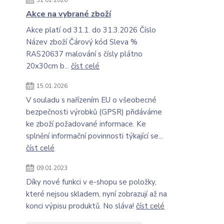
31.01.2026
Akce na vybrané zboží
Akce platí od 31.1. do 31.3.2026 Číslo
Název zboží Čárový kód Sleva %
RAS20637 malování s čísly plátno
20x30cm b...
číst celé
15.01.2026
V souladu s nařízením EU o všeobecné
bezpečnosti výrobků (GPSR) přidáváme
ke zboží požadované informace. Ke
splnění informační povinnosti týkající se...
číst celé
09.01.2023
Díky nové funkci v e-shopu se položky,
které nejsou skladem, nyní zobrazují až na
konci výpisu produktů. No sláva!
číst celé