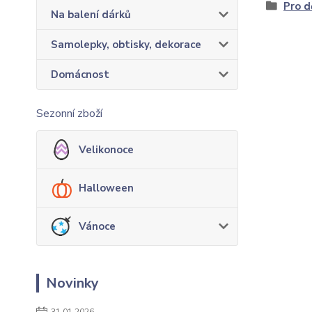
Pro d
Na balení dárků
Samolepky, obtisky, dekorace
Domácnost
Sezonní zboží
Velikonoce
Halloween
Vánoce
Novinky