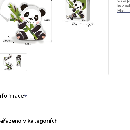
Číslo p
ks v bal
Hlídat
informace
zařazeno v kategoriích