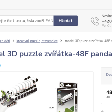
Nevíte
Hledat
+420
Po-Čt,
ro děti
kreativní, puzzle, stavebnice
model 3D puzzle zvířátka-48F 
l 3D puzzle zvířátka-48F pand
Dos
48
40,