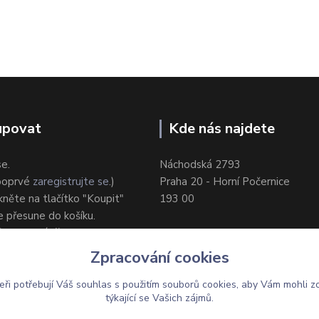
upovat
Kde nás najdete
se.
Náchodská 2793
 poprvé
zaregistrujte se
.)
Praha 20 - Horní Počernice
ikněte na tlačítko "Koupit"
193 00
e přesune do košíku.
ůsob dodání/platby.
e objednávku.
Zpracování cookies
eři potřebují Váš
souhlas
s použitím souborů cookies, aby Vám mohli z
týkající se Vašich zájmů.