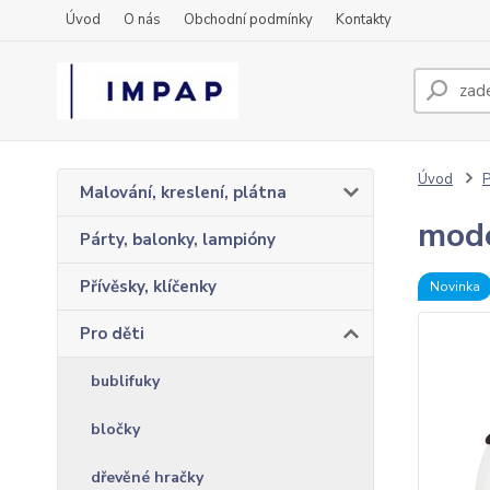
Úvod
O nás
Obchodní podmínky
Kontakty
Úvod
P
Malování, kreslení, plátna
mode
Párty, balonky, lampióny
Přívěsky, klíčenky
Novinka
Pro děti
bublifuky
bločky
dřevěné hračky