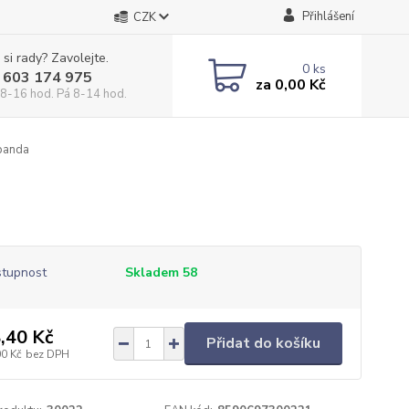
Přihlášení
CZK
 si rady? Zavolejte.
0
ks
 603 174 975
za
0,00 Kč
 8-16 hod. Pá 8-14 hod.
panda
a
tupnost
Skladem 58
,40 Kč
Přidat do košíku
00 Kč
bez DPH