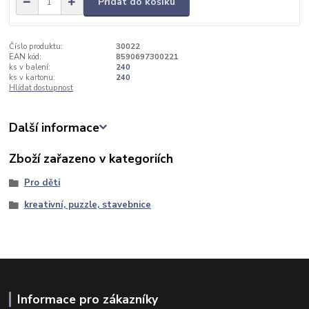
Přidat do košíku
Číslo produktu:
30022
EAN kód:
8590697300221
ks v balení:
240
ks v kartonu:
240
Hlídat dostupnost
Další informace
Zboží zařazeno v kategoriích
Pro děti
kreativní, puzzle, stavebnice
Informace pro zákazníky