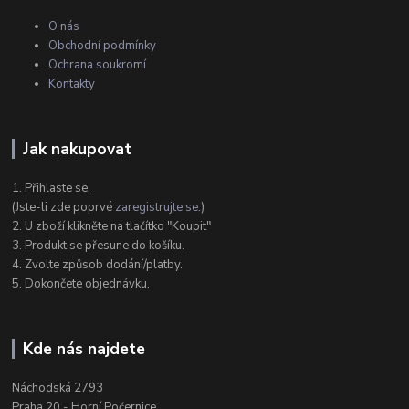
O nás
Obchodní podmínky
Ochrana soukromí
Kontakty
Jak nakupovat
1. Přihlaste se.
(Jste-li zde poprvé
zaregistrujte se
.)
2. U zboží klikněte na tlačítko "Koupit"
3. Produkt se přesune do košíku.
4. Zvolte způsob dodání/platby.
5. Dokončete objednávku.
Kde nás najdete
Náchodská 2793
Praha 20 - Horní Počernice