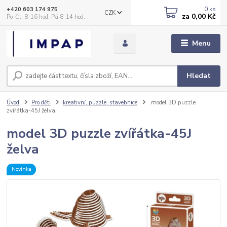
0
ks
+420 603 174 975
CZK
za
0,00 Kč
Po-Čt, 8-16 hod. Pá 8-14 hod.
Menu
Hledat
Úvod
Pro děti
kreativní, puzzle, stavebnice
model 3D puzzle
zvířátka-45J želva
model 3D puzzle zvířátka-45J
želva
Novinka