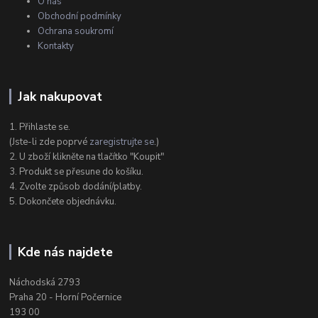
O nás
Obchodní podmínky
Ochrana soukromí
Kontakty
Jak nakupovat
1. Přihlaste se.
(Jste-li zde poprvé
zaregistrujte se
.)
2. U zboží klikněte na tlačítko "Koupit"
3. Produkt se přesune do košíku.
4. Zvolte způsob dodání/platby.
5. Dokončete objednávku.
Kde nás najdete
Náchodská 2793
Praha 20 - Horní Počernice
193 00