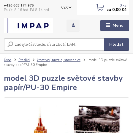
0
ks
+420 603 174 975
CZK
za
0,00 Kč
Po-Čt, 8-16 hod. Pá 8-14 hod.
Menu
Hledat
Úvod
Pro děti
kreativní, puzzle, stavebnice
model 3D puzzle světové
stavby papír/PU-30 Empire
model 3D puzzle světové stavby
papír/PU-30 Empire