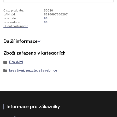
Číslo produktu:
30020
EAN kód:
8590697300207
ks v balení:
96
ks v kartonu:
96
Hlídat dostupnost
Další informace
Zboží zařazeno v kategoriích
Pro děti
kreativní, puzzle, stavebnice
Informace pro zákazníky