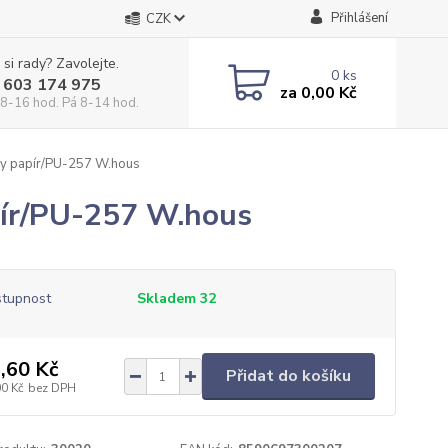
Přihlášení
CZK
 si rady? Zavolejte.
0
ks
 603 174 975
za
0,00 Kč
 8-16 hod. Pá 8-14 hod.
by papír/PU-257 W.hous
pír/PU-257 W.hous
tupnost
Skladem 32
,60 Kč
Přidat do košíku
00 Kč
bez DPH