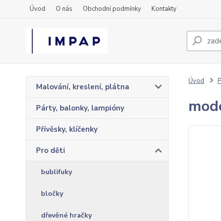
Úvod
O nás
Obchodní podmínky
Kontakty
Úvod
P
Malování, kreslení, plátna
mode
Párty, balonky, lampióny
Přívěsky, klíčenky
Pro děti
bublifuky
bločky
dřevěné hračky