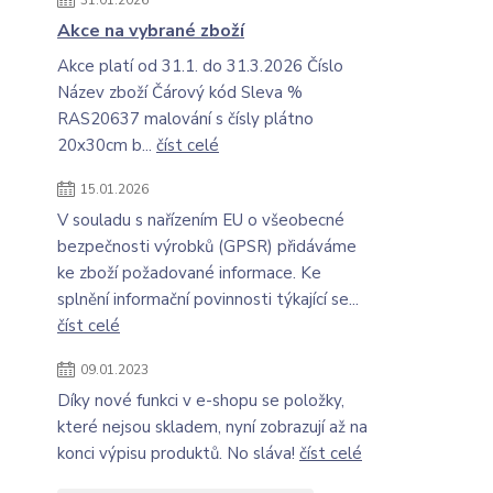
31.01.2026
Akce na vybrané zboží
Akce platí od 31.1. do 31.3.2026 Číslo
Název zboží Čárový kód Sleva %
RAS20637 malování s čísly plátno
20x30cm b...
číst celé
15.01.2026
V souladu s nařízením EU o všeobecné
bezpečnosti výrobků (GPSR) přidáváme
ke zboží požadované informace. Ke
splnění informační povinnosti týkající se...
číst celé
09.01.2023
Díky nové funkci v e-shopu se položky,
které nejsou skladem, nyní zobrazují až na
konci výpisu produktů. No sláva!
číst celé