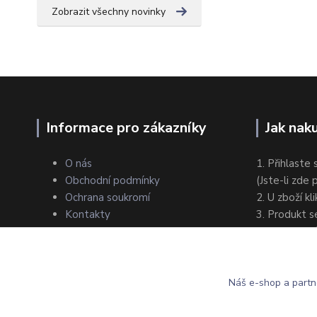
Zobrazit všechny novinky
Informace pro zákazníky
Jak nak
O nás
1. Přihlaste 
Obchodní podmínky
(Jste-li zde
Ochrana soukromí
2. U zboží kl
Kontakty
3. Produkt s
4. Zvolte zp
5. Dokončet
Náš e-shop a partn