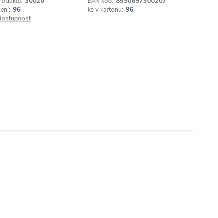
roduktu:
30020
EAN kód:
8590697300207
ení:
96
ks v kartonu:
96
 dostupnost