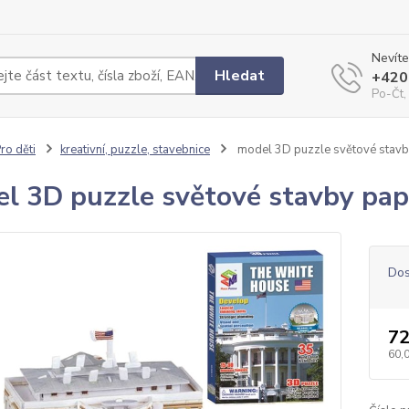
Nevíte
Hledat
+420
Po-Čt,
ro děti
kreativní, puzzle, stavebnice
model 3D puzzle světové stav
l 3D puzzle světové stavby pa
Dos
72
60,