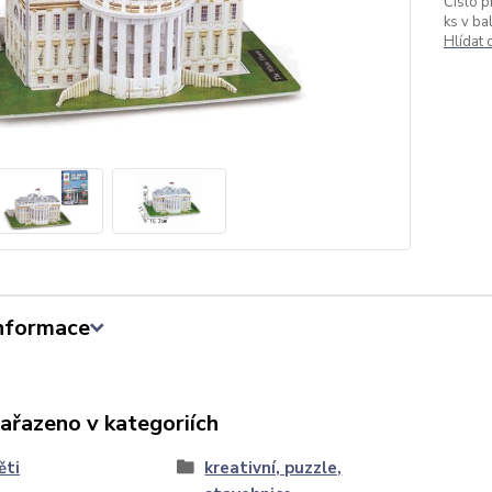
Číslo p
ks v bal
Hlídat
informace
zařazeno v kategoriích
ěti
kreativní, puzzle,