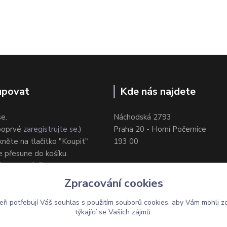
upovat
Kde nás najdete
se.
Náchodská 2793
 poprvé
zaregistrujte se
.)
Praha 20 - Horní Počernice
ikněte na tlačítko "Koupit"
193 00
e přesune do košíku.
ůsob dodání/platby.
e objednávku.
Zpracování cookies
eři potřebují Váš
souhlas
s použitím souborů cookies, aby Vám mohli z
týkající se Vašich zájmů.