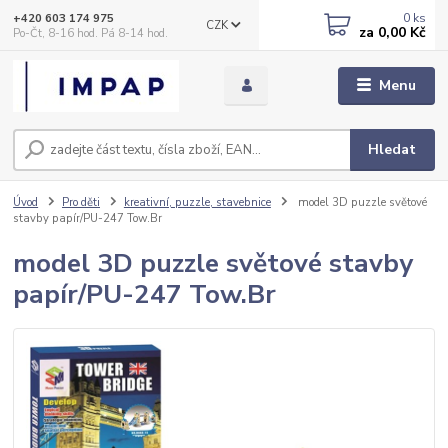
0
ks
+420 603 174 975
CZK
za
0,00 Kč
Po-Čt, 8-16 hod. Pá 8-14 hod.
Menu
Hledat
Úvod
Pro děti
kreativní, puzzle, stavebnice
model 3D puzzle světové
stavby papír/PU-247 Tow.Br
model 3D puzzle světové stavby
papír/PU-247 Tow.Br