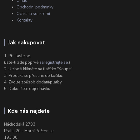
O nás
Obchodní podmínky
Ochrana soukromí
Kontakty
Jak nakupovat
1. Přihlaste se.
(Jste-li zde poprvé
zaregistrujte se
.)
2. U zboží klikněte na tlačítko "Koupit"
3. Produkt se přesune do košíku.
4. Zvolte způsob dodání/platby.
5. Dokončete objednávku.
Kde nás najdete
Náchodská 2793
Praha 20 - Horní Počernice
193 00