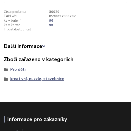
Číslo produktu:
30020
EAN kód:
8590697300207
ks v balení:
96
ks v kartonu:
96
Hlídat dostupnost
Další informace
Zboží zařazeno v kategoriích
Pro děti
kreativní, puzzle, stavebnice
Informace pro zákazníky