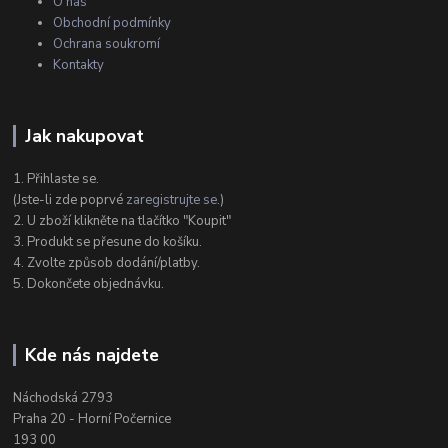
O nás
Obchodní podmínky
Ochrana soukromí
Kontakty
Jak nakupovat
1. Přihlaste se.
(Jste-li zde poprvé
zaregistrujte se
.)
2. U zboží klikněte na tlačítko "Koupit"
3. Produkt se přesune do košíku.
4. Zvolte způsob dodání/platby.
5. Dokončete objednávku.
Kde nás najdete
Náchodská 2793
Praha 20 - Horní Počernice
193 00