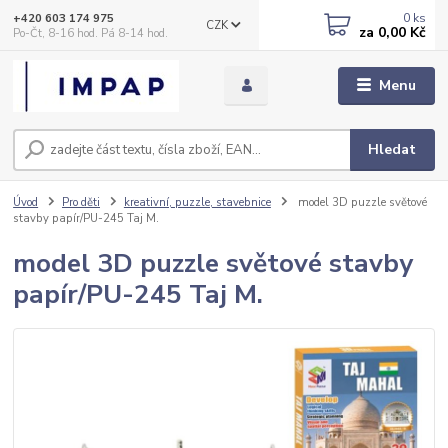
0
ks
+420 603 174 975
CZK
za
0,00 Kč
Po-Čt, 8-16 hod. Pá 8-14 hod.
Menu
Hledat
Úvod
Pro děti
kreativní, puzzle, stavebnice
model 3D puzzle světové
stavby papír/PU-245 Taj M.
model 3D puzzle světové stavby
papír/PU-245 Taj M.