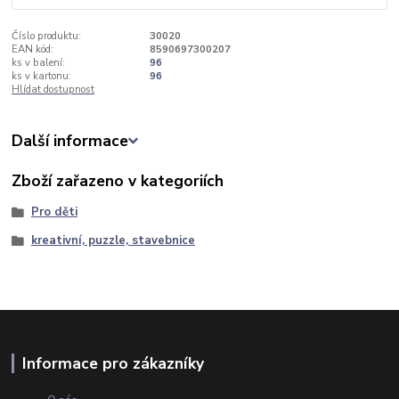
Číslo produktu:
30020
EAN kód:
8590697300207
ks v balení:
96
ks v kartonu:
96
Hlídat dostupnost
Další informace
Zboží zařazeno v kategoriích
Pro děti
kreativní, puzzle, stavebnice
Informace pro zákazníky