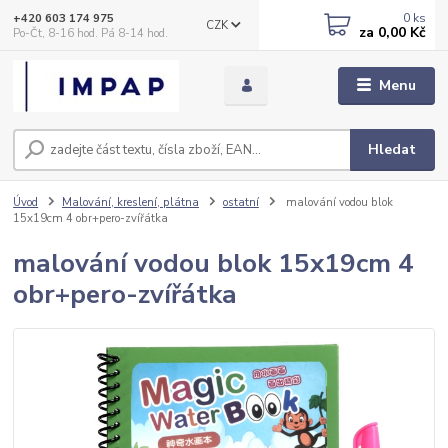
0
ks
+420 603 174 975
CZK
za
0,00 Kč
Po-Čt, 8-16 hod. Pá 8-14 hod.
Menu
Hledat
Úvod
Malování, kreslení, plátna
ostatní
malování vodou blok
15x19cm 4 obr+pero-zvířátka
malování vodou blok 15x19cm 4
obr+pero-zvířátka