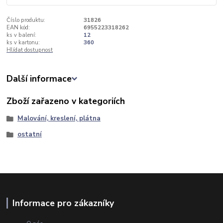
Číslo produktu:
31826
EAN kód:
6955223318262
ks v balení:
12
ks v kartonu:
360
Hlídat dostupnost
Další informace
Zboží zařazeno v kategoriích
Malování, kreslení, plátna
ostatní
Informace pro zákazníky