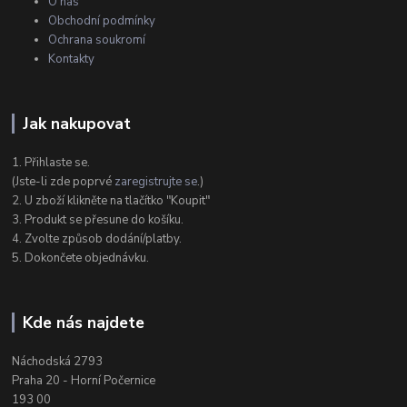
O nás
Obchodní podmínky
Ochrana soukromí
Kontakty
Jak nakupovat
1. Přihlaste se.
(Jste-li zde poprvé
zaregistrujte se
.)
2. U zboží klikněte na tlačítko "Koupit"
3. Produkt se přesune do košíku.
4. Zvolte způsob dodání/platby.
5. Dokončete objednávku.
Kde nás najdete
Náchodská 2793
Praha 20 - Horní Počernice
193 00