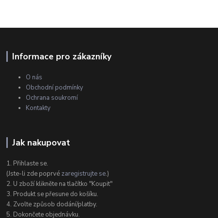
Informace pro zákazníky
O nás
Obchodní podmínky
Ochrana soukromí
Kontakty
Jak nakupovat
1. Přihlaste se.
(Jste-li zde poprvé
zaregistrujte se
.)
2. U zboží klikněte na tlačítko "Koupit"
3. Produkt se přesune do košíku.
4. Zvolte způsob dodání/platby.
5. Dokončete objednávku.