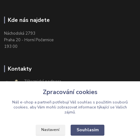
Kde nás najdete
Náchodská 2793
Praha 20 - Horní Počernice
193 00
Kontakty
Zákaznická podpora
+420 603 174 975
Zpracování cookies
Po-Čt, 8-16 hod. Pá 8-14 hod.
Náš e-shop a partneři potřebují Váš
souhlas
s použitím souborů
cookies, aby Vám mohli zobrazovat informace týkající se Vašich
zájmů.
Upravit sběr cookies.
Souhlasím
Nastavení