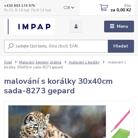
0
ks
+420 603 174 975
CZK
za
0,00 Kč
Po-Čt, 8-16 hod. Pá 8-14 hod.
Menu
Hledat
Úvod
Malování, kreslení, plátna
malování s korálky
malování s
korálky 30x40cm sada-8273 gepard
malování s korálky 30x40cm
sada-8273 gepard