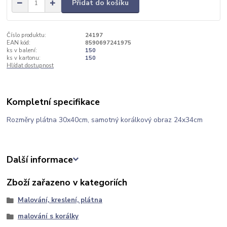
Přidat do košíku
Číslo produktu:
24197
EAN kód:
8590697241975
ks v balení:
150
ks v kartonu:
150
Hlídat dostupnost
Kompletní specifikace
Rozměry plátna 30x40cm, samotný korálkový obraz 24x34cm
Další informace
Zboží zařazeno v kategoriích
Malování, kreslení, plátna
malování s korálky