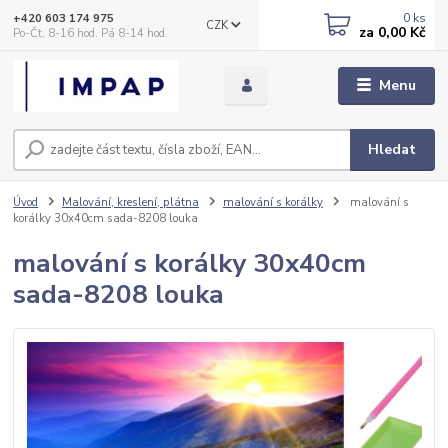
0
ks
+420 603 174 975
CZK
za
0,00 Kč
Po-Čt, 8-16 hod. Pá 8-14 hod.
Menu
Hledat
Úvod
Malování, kreslení, plátna
malování s korálky
malování s
korálky 30x40cm sada-8208 louka
malování s korálky 30x40cm
sada-8208 louka