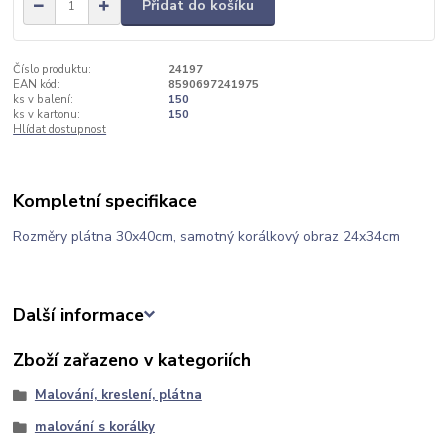
Přidat do košíku
Číslo produktu:
24197
EAN kód:
8590697241975
ks v balení:
150
ks v kartonu:
150
Hlídat dostupnost
Kompletní specifikace
Rozměry plátna 30x40cm, samotný korálkový obraz 24x34cm
Další informace
Zboží zařazeno v kategoriích
Malování, kreslení, plátna
malování s korálky