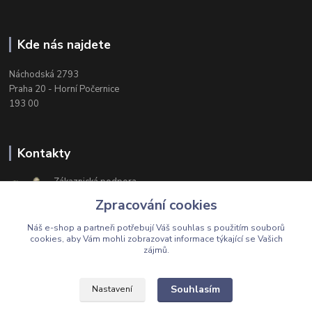
Kde nás najdete
Náchodská 2793
Praha 20 - Horní Počernice
193 00
Kontakty
Zákaznická podpora
+420 603 174 975
Zpracování cookies
Po-Čt, 8-16 hod. Pá 8-14 hod.
Náš e-shop a partneři potřebují Váš
souhlas
s použitím souborů
cookies, aby Vám mohli zobrazovat informace týkající se Vašich
zájmů.
Upravit sběr cookies.
Souhlasím
Nastavení