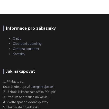
Informace pro zákazníky
O nás
Obchodní podmínky
Ochrana soukromí
Kontakty
Jak nakupovat
1. Přihlaste se.
(Jste-li zde poprvé
zaregistrujte se
.)
2. U zboží klikněte na tlačítko "Koupit"
3. Produkt se přesune do košíku.
4. Zvolte způsob dodání/platby.
5. Dokončete objednávku.